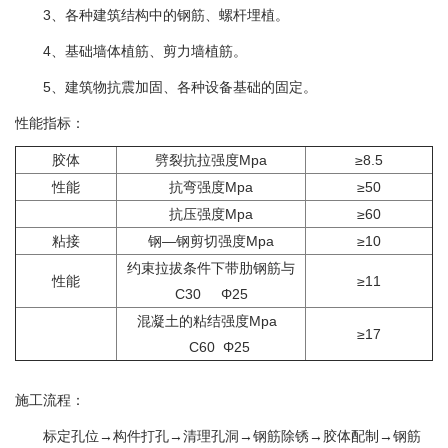
3、各种建筑结构中的钢筋、螺杆埋植。
4、基础墙体植筋、剪力墙植筋。
5、建筑物抗震加固、各种设备基础的固定。
性能指标：
胶体
劈裂抗拉强度Mpa
≥8.5
性能
抗弯强度Mpa
≥50
抗压强度Mpa
≥60
粘接
钢—钢剪切强度Mpa
≥10
约束拉拔条件下带肋钢筋与
性能
≥11
C30 Φ25
混凝土的粘结强度Mpa
≥17
C60 Φ25
施工流程：
标定孔位→构件打孔→清理孔洞→钢筋除锈→胶体配制→钢筋