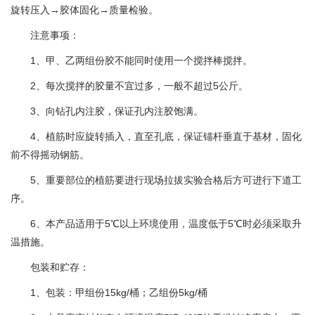
旋转压入→胶体固化→质量检验。
注意事项：
1、甲、乙两组份胶不能同时使用一个搅拌棒搅拌。
2、每次搅拌的胶量不宜过多，一般不超过5公斤。
3、向钻孔内注胶，保证孔内注胶饱满。
4、植筋时应旋转插入，直至孔底，保证锚杆垂直于基材，固化
前不得摇动钢筋。
5、重要部位的植筋要进行现场拉拔实验合格后方可进行下道工
序。
6、本产品适用于5℃以上环境使用，温度低于5℃时必须采取升
温措施。
包装和贮存：
1、包装：甲组份15kg/桶；乙组份5kg/桶